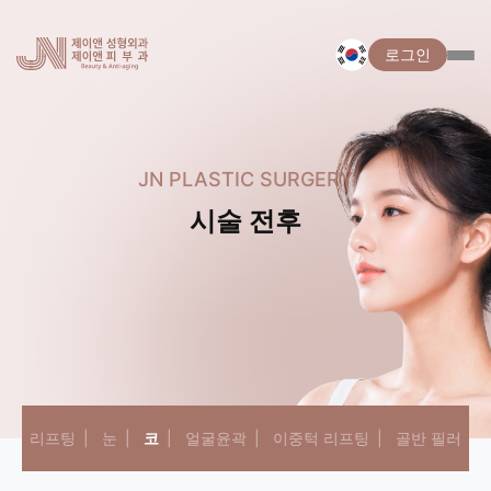
로그인
JN PLASTIC SURGERY
시술 전후
리프팅
눈
코
얼굴윤곽
이중턱 리프팅
골반 필러