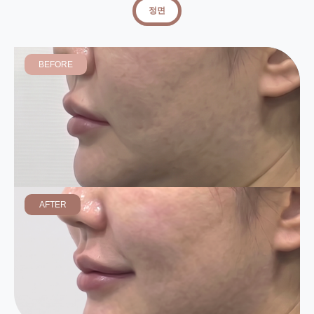
정면
BEFORE
AFTER