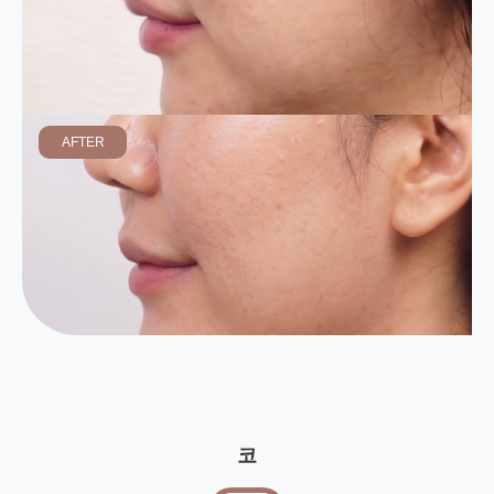
AFTER
코