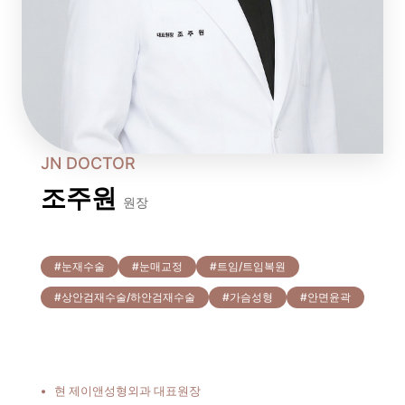
JN DOCTOR
조주원
원장
#눈재수술
#눈매교정
#트임/트임복원
#상안검재수술/하안검재수술
#가슴성형
#안면윤곽
현 제이앤성형외과 대표원장