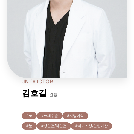
JN DOCTOR
김호길
원장
#코
#코재수술
#지방이식
#눈
#상안검/하안검
#이마거상/안면거상