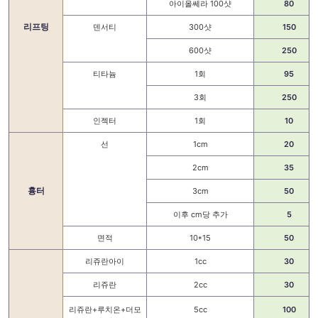
아이올쎄라 100샷
80
리프팅
덴서티
300샷
150
600샷
250
티타늄
1회
95
3회
250
인젝터
1회
10
선
1cm
20
2cm
35
흉터
3cm
50
이후 cm당 추가
5
면적
10*15
50
리쥬란아이
1cc
30
리쥬란
2cc
30
리쥬란+루치온+더모
5cc
100