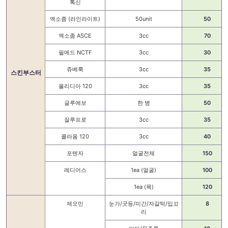
톡신
엑소좀 (라인라이트)
50unit
50
엑소좀 ASCE
3cc
70
필메드 NCTF
3cc
30
쥬베룩
3cc
35
스킨부스터
올리디아 120
3cc
35
글루에보
한 병
50
잘루프로
3cc
35
콜라옴 120
3cc
40
포텐자
얼굴전체
150
레디어스
1ea (얼굴)
100
1ea (목)
120
제오민
눈가/굿등/미간/자갈턱/입꼬
8
리