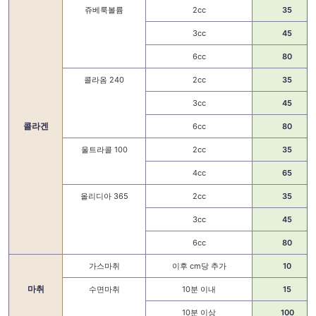
쥬베룩볼륨
2cc
35
3cc
45
6cc
80
콜라옴 240
2cc
35
3cc
45
콜라겐
6cc
80
울트라콜 100
2cc
35
4cc
65
올리디아 365
2cc
35
3cc
45
6cc
80
가스마취
이후 cm당 추가
10
마취
수면마취
10분 이내
15
10분 이상
100