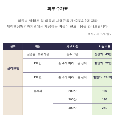
피부 수가표
의료법 제45조 및 의료법 시행규칙 제42조의2에 따라
제이앤성형외과의원에서 제공하는 비급여 진료비용을 안내드립니다.
※ 부가세 10% 별도
분류
명칭
세부 사항
시술 비용
실종류 : 포웨이실
줄수 : 1줄
정상가 : 43만원
DR.김
줄 수에 따라 비용 상이
할인가 : 22만원
실리프팅
DR.조
줄 수에 따라 비용 상이
할인가 : 28.5만
올쎄라
200샷
120
300샷
180
400샷
240