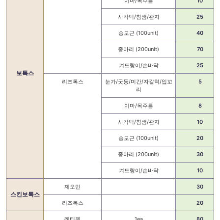
이마/목주름
10
사각턱/침샘/관자
25
승모근 (100unit)
40
종아리 (200unit)
70
겨드랑이/손바닥
25
보톡스
리즈톡스
눈가/굿등/미간/자갈턱/입꼬
5
리
이마/목주름
8
사각턱/침샘/관자
10
승모근 (100unit)
20
종아리 (200unit)
30
겨드랑이/손바닥
10
제오민
30
스킨보톡스
리즈톡스
20
레티젠
1ea
80