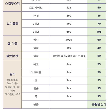
스킨부스터
스킨바이브
1ea
50
1vial
2cc
35
브이올렛
2vial
4cc
70
3vial
6cc
105
바디
40cc
60
셀;아웃
얼굴
4cc
20
셀;인아웃
얼굴
쥬베룩볼륨2cc+셀아웃4cc
50
애교
1ea
35
다크써클
1ea
39
필러
(벨로테로
코
1ea
35
1ea 기준)
엘라비에 -10
입술
1ea
35
쥬비덤,
레스틸렌 +20
목
1ea
35
볼륨
용량별 상이